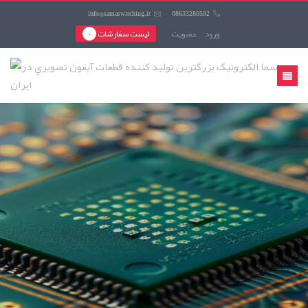
info@samaswitching.ir
/
08633280592
ورود
عضويت
لیست سفارشات
0
منوی
کاربری
سما
الکترونيک
بزرگترين
توليد
کننده
قطعات