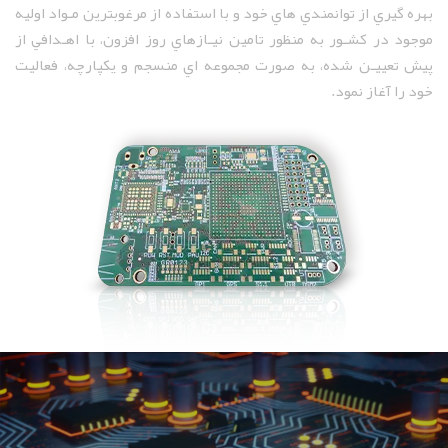
بهره گيري از توانمندي هاي خود و با استفاده از مرغوبترين مـواد اوليه
موجود در کشـور به منظور تامين نيـازهاي روز افزون، با اهـدافي از
پيش تعييـن شده، به صورت مجموعه اي منسجم و يکپارچه، فعاليت
خود را آغاز نمود.