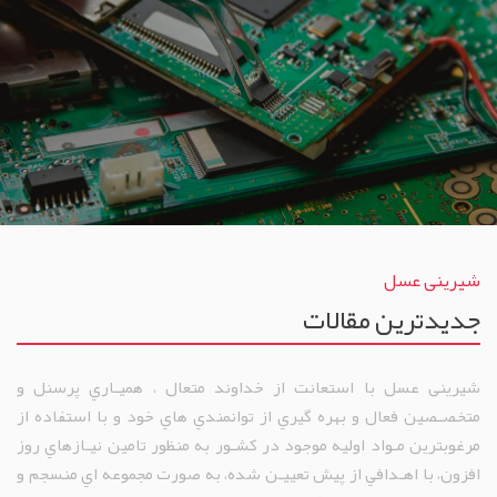
شیرینی عسل
جدیدترین مقالات
شیرینی عسل با استعانت از خداوند متعال ، هميـاري پرسنل و
متخصـصين فعال و بهره گيري از توانمندي هاي خود و با استفاده از
مرغوبترين مـواد اوليه موجود در کشـور به منظور تامين نيـازهاي روز
افزون، با اهـدافي از پيش تعييـن شده، به صورت مجموعه اي منسجم و