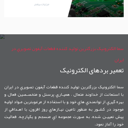
جزئیات بیشتر
سما الکترونيک بزرگترين توليد کننده قطعات آيفون تصويري در
ايران
تعمیر بردهای الکترونیک
سما الکترونيک بزرگترين توليد کننده قطعات آيفون تصويري در ايران
با استعانت از خداوند متعال ، هميـاري پرسنل و متخصـصين فعال و
بهره گيري از توانمندي هاي خود و با استفاده از مرغوبترين مـواد اوليه
موجود در کشـور به منظور تامين نيـازهاي روز افزون، با اهـدافي از
پيش تعييـن شده، به صورت مجموعه اي منسجم و يکپارچه، فعاليت
خود را آغاز نمود.