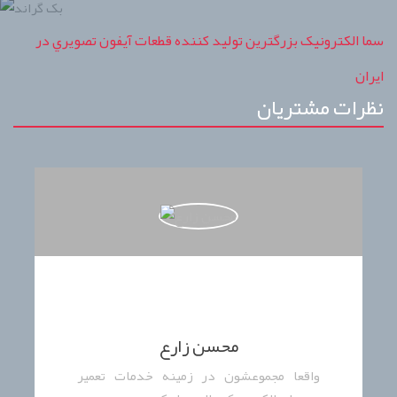
سما الکترونيک بزرگترين توليد کننده قطعات آيفون تصويري در
ايران
نظرات مشتریان
محسن زارع
واقعا مجموعشون در زمینه خدمات تعمیر