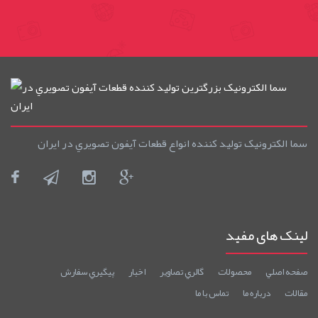
سما الکترونيک توليد کننده انواع قطعات آيفون تصويري در ايران
لینک های مفید
صفحه اصلي
محصولات
گالري تصاوير
اخبار
پيگيري سفارش
مقالات
درباره ما
تماس با ما