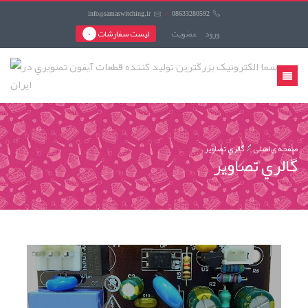
info@samaswitching.ir
/
08633280592
ورود
عضويت
لیست سفارشات
0
منوی
کاربری
صفحه ی اصلی
گالري تصاوير
گالري تصاوير