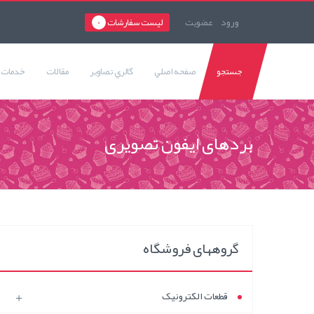
ورود
عضويت
لیست سفارشات
0
جستجو
صفحه اصلي
گالري تصاوير
مقالات
خدمات م
بردهای ایفون تصویری
گروههای فروشگاه
قطعات الکترونیک