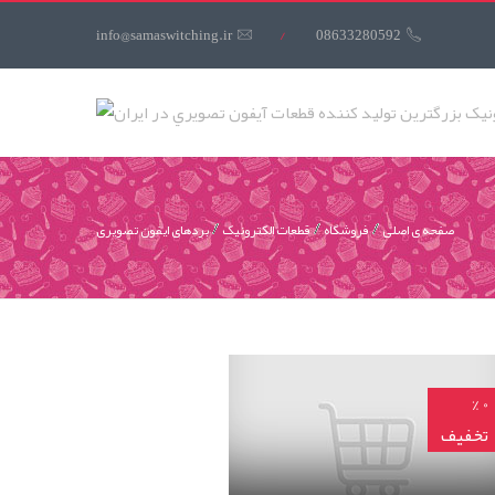
کاربری
info@samaswitching.ir
/
08633280592
منوی
کاربری
صفحه ی اصلی
فروشگاه
قطعات الکترونیک
بردهای ایفون تصویری
برد پنل صوتی
0 %
تخفیف
60,000 تومان
ان
تومان