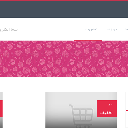
ا
درباره ما
تماس با ما
برد پنل تصویری تابا (AC)
0 %
تخفیف
45,000 تومان
توم