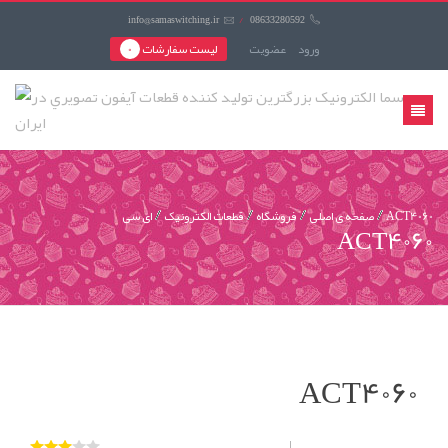
info@samaswitching.ir
/
08633280592
ورود
عضويت
لیست سفارشات
0
منوی
کاربری
ACT4060
صفحه ی اصلی
فروشگاه
قطعات الکترونیک
ای سی
ACT4060
ACT4060