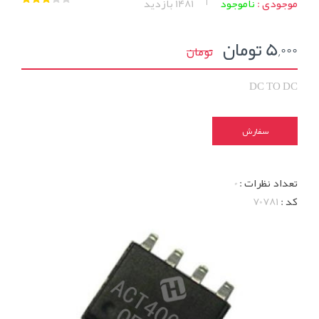
موجودی :
ناموجود
1481
بازدید
5,000 تومان
تومان
DC TO DC
سفارش
تعداد نظرات :
0
کد :
70781