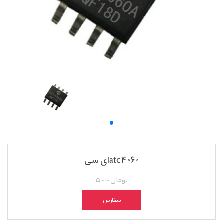
ای سیatc4060
5,000 تومان
سفارش